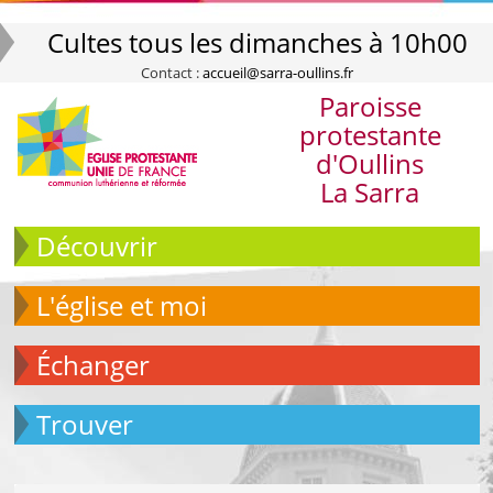
Cultes tous les dimanches à 10h00
Contact :
accueil@sarra-oullins.fr
Paroisse
protestante
d'Oullins
La Sarra
Découvrir
L'église et moi
échanger
Trouver