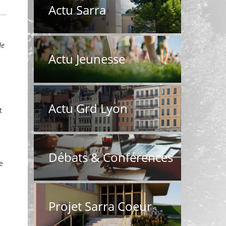
Actu Sarra
de
Actu Jeunesse
Actu Grd Lyon
t
Débats & Conférences
e
Projet Sarra Coeur