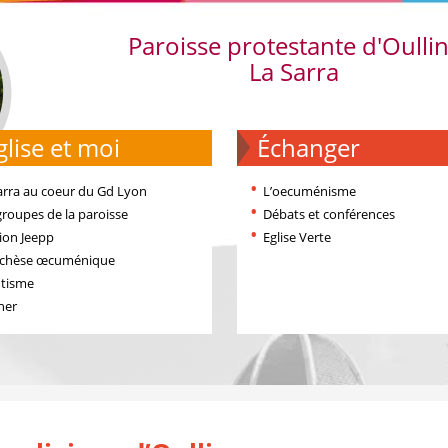
Paroisse protestante d'Oulli
La Sarra
'église et moi
échanger
arra au coeur du Gd Lyon
L’oecuménisme
groupes de la paroisse
Débats et conférences
ion Jeepp
Eglise Verte
échèse œcuménique
tisme
ner