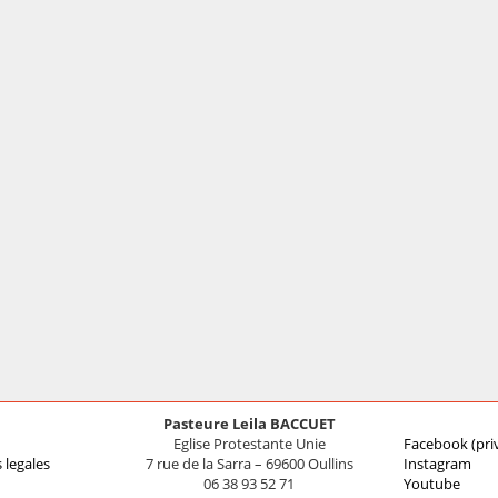
Pasteure Leila BACCUET
Eglise Protestante Unie
Facebook (pri
 legales
7 rue de la Sarra – 69600 Oullins
Instagram
06 38 93 52 71
Youtube