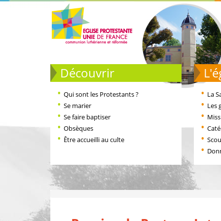
Découvrir
L
Qui sont les Protestants ?
La S
Se marier
Les 
Se faire baptiser
Miss
Obsèques
Cat
Être accueilli au culte
Scou
Don