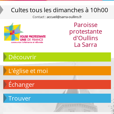
Cultes tous les dimanches à 10h00
Contact :
accueil@sarra-oullins.fr
Paroisse
protestante
d'Oullins
La Sarra
Découvrir
L'église et moi
échanger
Trouver