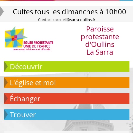
Cultes tous les dimanches à 10h00
Contact :
accueil@sarra-oullins.fr
Paroisse
protestante
d'Oullins
La Sarra
Découvrir
L'église et moi
échanger
Trouver