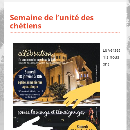
Semaine de l’unité des
chétiens
Le verset
“Ils nous
ont