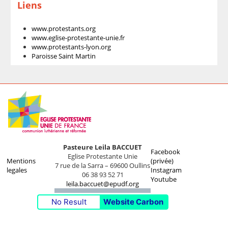
Liens
www.protestants.org
www.eglise-protestante-unie.fr
www.protestants-lyon.org
Paroisse Saint Martin
Pasteure Leila BACCUET
Facebook
Eglise Protestante Unie
Mentions
(privée)
7 rue de la Sarra – 69600 Oullins
legales
Instagram
06 38 93 52 71
Youtube
leila.baccuet@epudf.org
No Result
Website Carbon