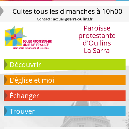
Cultes tous les dimanches à 10h00
Contact :
accueil@sarra-oullins.fr
Paroisse
protestante
d'Oullins
La Sarra
Découvrir
L'église et moi
échanger
Trouver