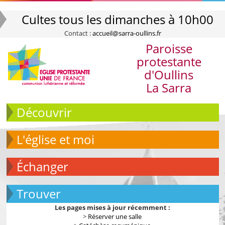
Cultes tous les dimanches à 10h00
Contact :
accueil@sarra-oullins.fr
Paroisse
protestante
d'Oullins
La Sarra
Découvrir
L'église et moi
échanger
Trouver
Les pages mises à jour récemment :
>
Réserver une salle