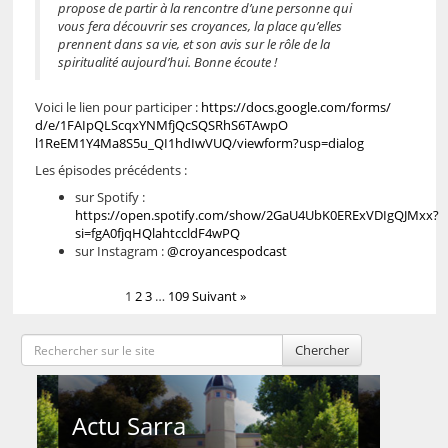
propose de partir à la rencontre d’une personne qui
vous fera découvrir ses croyances, la place qu’elles
prennent dans sa vie, et son avis sur le rôle de la
spiritualité aujourd’hui. Bonne écoute !
Voici le lien pour participer :
https://docs.google.com/forms/
d/e/
1FAIpQLScqxYNMfjQcSQSRhS6TAwpO
l1ReEM1Y4Ma8S5u_QI1hdIwVUQ/
viewform?usp=dialog
Les épisodes précédents :
sur Spotify :
https://open.spotify.com/show/2GaU4UbK0ERExVDIgQJMxx?
si=fgA0fjqHQlahtccldF4wPQ
sur Instagram :
@croyancespodcast
1
2
3
…
109
Suivant »
Chercher
Actu Sarra