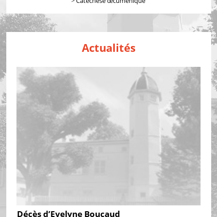
>
Catéchèse œcuménique
Actualités
Décès d’Evelyne Boucaud