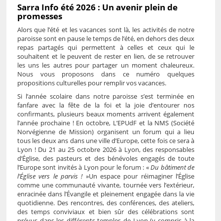
Sarra Info été 2026 : Un avenir plein de
promesses
Alors que l’été et les vacances sont là, les activités de notre
paroisse sont en pause le temps de l’été, en dehors des deux
repas partagés qui permettent à celles et ceux qui le
souhaitent et le peuvent de rester en lien, de se retrouver
les uns les autres pour partager un moment chaleureux.
Nous vous proposons dans ce numéro quelques
propositions culturelles pour remplir vos vacances.
Si l’année scolaire dans notre paroisse s’est terminée en
fanfare avec la fête de la foi et la joie d’entourer nos
confirmants, plusieurs beaux moments arrivent également
l’année prochaine ! En octobre, L’EPUdF et la NMS (Société
Norvégienne de Mission) organisent un forum qui a lieu
tous les deux ans dans une ville d’Europe, cette fois ce sera à
Lyon ! Du 21 au 25 octobre 2026 à Lyon, des responsables
d’Église, des pasteurs et des bénévoles engagés de toute
l’Europe sont invités à Lyon pour le forum : «
Du bâtiment de
l’Église vers le parvis !
»Un espace pour réimaginer l’Église
comme une communauté vivante, tournée vers l’extérieur,
enracinée dans l’Évangile et pleinement engagée dans la vie
quotidienne. Des rencontres, des conférences, des ateliers,
des temps conviviaux et bien sûr des célébrations sont
prévus dans les différents temples de Lyon (y compris à la