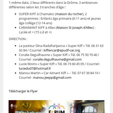
1 même date, 2 lieux différents dans la Drôme, 3 ambiances
différentes selon les 3 tranches d’âge !
SUPER KIFF à Chamaloc (
maison du rocher
), 2
programmes : Enfants âge primaire (6-11 ans) et jeunes
âge collège (12-14 ans)
CARAIMANT KIFF à Allex (
Maison St Joseph d’Allex
) :
Lycée et + (15 z,d et +)
DIRECTION :
Le pasteur Dina Radafiarijaona « Super Kiff » Tél. 06 31 63
92 84 / Courriel :
kiffencar@epudf-car.org
Coralie Deguilhaume « Super Kiff » Tél. 06 75 50 79 40 /
Courriel :
coralie.deguilhaume@gmail.com
Lucie Moins « Super Kiff » Tél. 06 73 60 45 05 / Courriel :
luciedu07@hotmail.fr
Manou Martin « Car Aimant Kiff » – Tél. 07 67 39 84 19 /
Courriel :
manou.jeepp@gmail.com
Télécharger le Flyer