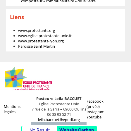
composteur « communautaire » de la Sarra
Liens
www.protestants.org
www.eglise-protestante-unie.fr
www.protestants-lyon.org
Paroisse Saint Martin
Pasteure Leila BACCUET
Facebook
Eglise Protestante Unie
Mentions
(privée)
7 rue de la Sarra – 69600 Oullins
legales
Instagram
06 38 93 52 71
Youtube
leila.baccuet@epudf.org
No Result
Website Carbon