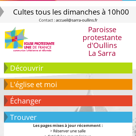
Cultes tous les dimanches à 10h00
Contact :
accueil@sarra-oullins.fr
Paroisse
protestante
d'Oullins
La Sarra
Découvrir
L'église et moi
échanger
Trouver
Les pages mises à jour récemment :
>
Réserver une salle