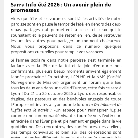
Sarra Info été 2026 : Un avenir plein de
promesses
Alors que l’été et les vacances sont là, les activités de notre
paroisse sont en pause le temps de l’été, en dehors des deux
repas partagés qui permettent à celles et ceux qui le
souhaitent et le peuvent de rester en lien, de se retrouver
les uns les autres pour partager un moment chaleureux.
Nous vous proposons dans ce numéro quelques
propositions culturelles pour remplir vos vacances.
Si l’année scolaire dans notre paroisse s’est terminée en
fanfare avec la fête de la foi et la joie d’entourer nos
confirmants, plusieurs beaux moments arrivent également
l’année prochaine ! En octobre, L’EPUdF et la NMS (Société
Norvégienne de Mission) organisent un forum qui a lieu
tous les deux ans dans une ville d’Europe, cette fois ce sera à
Lyon ! Du 21 au 25 octobre 2026 à Lyon, des responsables
d’Église, des pasteurs et des bénévoles engagés de toute
l’Europe sont invités à Lyon pour le forum : «
Du bâtiment de
l’Église vers le parvis !
»Un espace pour réimaginer l’Église
comme une communauté vivante, tournée vers l’extérieur,
enracinée dans l’Évangile et pleinement engagée dans la vie
quotidienne. Des rencontres, des conférences, des ateliers,
des temps conviviaux et bien sûr des célébrations sont
prévus dans les différents temples de Lyon (y compris à la