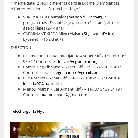
1 même date, 2 lieux différents dans la Drôme, 3 ambiances
différentes selon les 3 tranches d’âge !
SUPER KIFF à Chamaloc (
maison du rocher
), 2
programmes : Enfants âge primaire (6-11 ans) et jeunes
âge collège (12-14 ans)
CARAIMANT KIFF à Allex (
Maison St Joseph d’Allex
) :
Lycée et + (15 z,d et +)
DIRECTION :
Le pasteur Dina Radafiarijaona « Super Kiff » Tél. 06 31 63
92 84 / Courriel :
kiffencar@epudf-car.org
Coralie Deguilhaume « Super Kiff » Tél. 06 75 50 79 40 /
Courriel :
coralie.deguilhaume@gmail.com
Lucie Moins « Super Kiff » Tél. 06 73 60 45 05 / Courriel :
luciedu07@hotmail.fr
Manou Martin « Car Aimant Kiff » – Tél. 07 67 39 84 19 /
Courriel :
manou.jeepp@gmail.com
Télécharger le Flyer