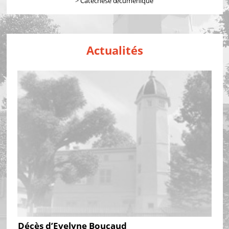
>
Catéchèse œcuménique
Actualités
Décès d’Evelyne Boucaud