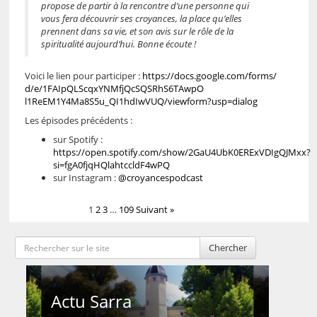
propose de partir à la rencontre d’une personne qui
vous fera découvrir ses croyances, la place qu’elles
prennent dans sa vie, et son avis sur le rôle de la
spiritualité aujourd’hui. Bonne écoute !
Voici le lien pour participer :
https://docs.google.com/forms/
d/e/
1FAIpQLScqxYNMfjQcSQSRhS6TAwpO
l1ReEM1Y4Ma8S5u_QI1hdIwVUQ/
viewform?usp=dialog
Les épisodes précédents :
sur Spotify :
https://open.spotify.com/show/2GaU4UbK0ERExVDIgQJMxx?
si=fgA0fjqHQlahtccldF4wPQ
sur Instagram :
@croyancespodcast
1
2
3
…
109
Suivant »
Chercher
Actu Sarra