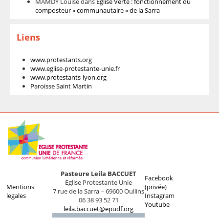
MAMDY Louise
dans
Eglise Verte : fonctionnement du
composteur « communautaire » de la Sarra
Liens
www.protestants.org
www.eglise-protestante-unie.fr
www.protestants-lyon.org
Paroisse Saint Martin
Pasteure Leila BACCUET
Facebook
Eglise Protestante Unie
Mentions
(privée)
7 rue de la Sarra – 69600 Oullins
legales
Instagram
06 38 93 52 71
Youtube
leila.baccuet@epudf.org