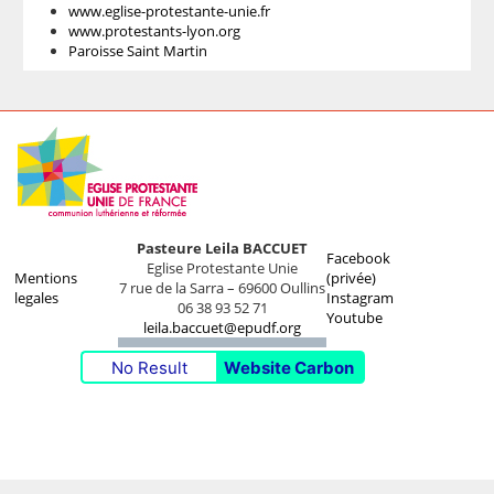
www.eglise-protestante-unie.fr
www.protestants-lyon.org
Paroisse Saint Martin
Pasteure Leila BACCUET
Facebook
Eglise Protestante Unie
Mentions
(privée)
7 rue de la Sarra – 69600 Oullins
legales
Instagram
06 38 93 52 71
Youtube
leila.baccuet@epudf.org
No Result
Website Carbon