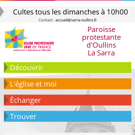
Cultes tous les dimanches à 10h00
Contact :
accueil@sarra-oullins.fr
Paroisse
protestante
d'Oullins
La Sarra
Découvrir
L'église et moi
échanger
Trouver