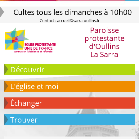
Cultes tous les dimanches à 10h00
Contact :
accueil@sarra-oullins.fr
Paroisse
protestante
d'Oullins
La Sarra
Découvrir
L'église et moi
échanger
Trouver