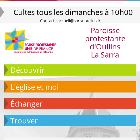
Cultes tous les dimanches à 10h00
Contact :
accueil@sarra-oullins.fr
Paroisse
protestante
d'Oullins
La Sarra
Découvrir
L'église et moi
échanger
Trouver