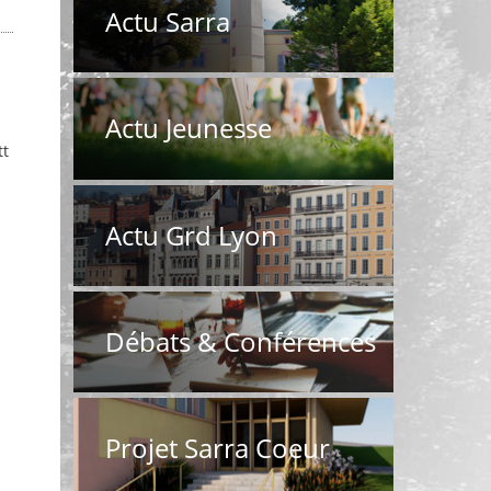
Actu Sarra
t
Actu Jeunesse
tt
Actu Grd Lyon
Débats & Conférences
Projet Sarra Coeur