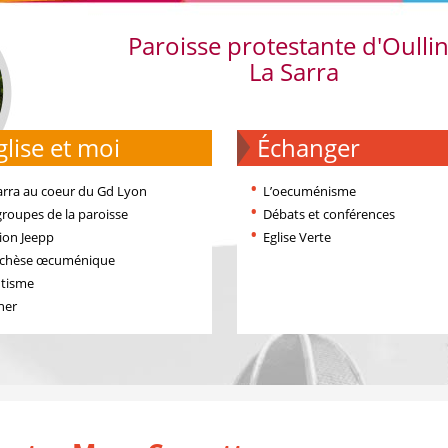
Paroisse protestante d'Oulli
La Sarra
'église et moi
échanger
arra au coeur du Gd Lyon
L’oecuménisme
groupes de la paroisse
Débats et conférences
ion Jeepp
Eglise Verte
échèse œcuménique
tisme
ner