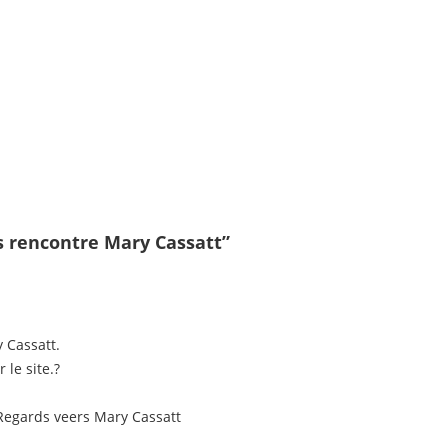
s rencontre Mary Cassatt”
y Cassatt.
 le site.?
 Regards veers Mary Cassatt