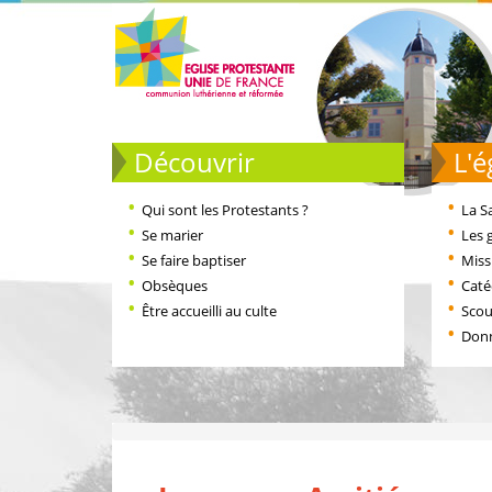
Découvrir
L
Qui sont les Protestants ?
La S
Se marier
Les 
Se faire baptiser
Miss
Obsèques
Cat
Être accueilli au culte
Scou
Don