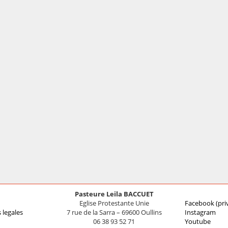
Pasteure Leila BACCUET
Eglise Protestante Unie
Facebook (pri
 legales
7 rue de la Sarra – 69600 Oullins
Instagram
06 38 93 52 71
Youtube