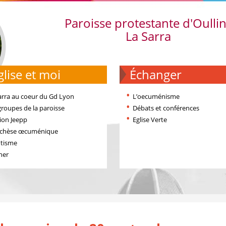
Paroisse protestante d'Oulli
La Sarra
'église et moi
échanger
arra au coeur du Gd Lyon
L’oecuménisme
groupes de la paroisse
Débats et conférences
ion Jeepp
Eglise Verte
échèse œcuménique
tisme
ner