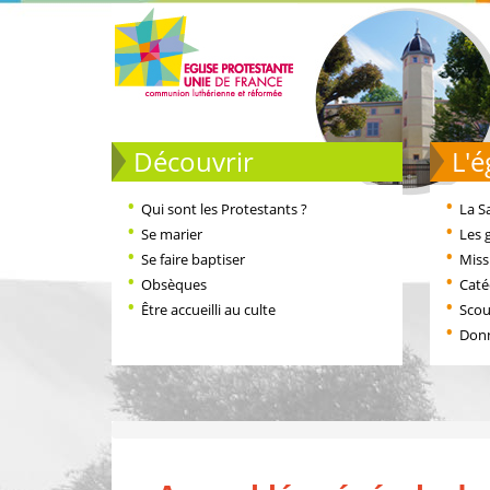
Découvrir
L
Qui sont les Protestants ?
La S
Se marier
Les 
Se faire baptiser
Miss
Obsèques
Cat
Être accueilli au culte
Scou
Don