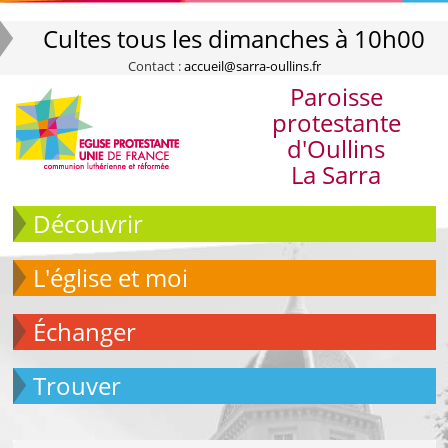
Cultes tous les dimanches à 10h00
Contact :
accueil@sarra-oullins.fr
Paroisse
protestante
d'Oullins
La Sarra
Découvrir
L'église et moi
échanger
Trouver