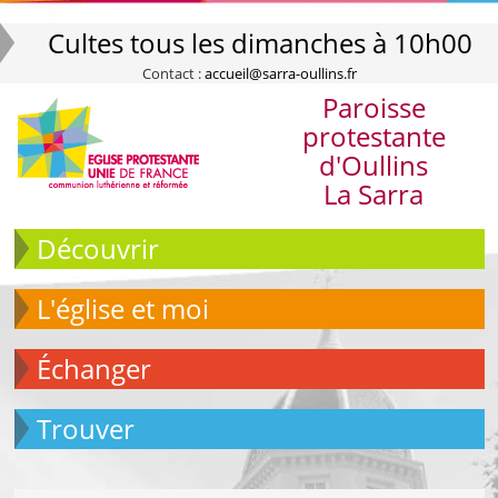
Cultes tous les dimanches à 10h00
Contact :
accueil@sarra-oullins.fr
Paroisse
protestante
d'Oullins
La Sarra
Découvrir
L'église et moi
échanger
Trouver