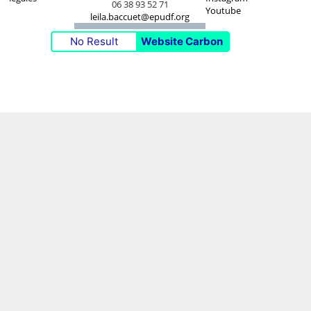
06 38 93 52 71
Youtube
leila.baccuet@epudf.org
No Result
Website Carbon