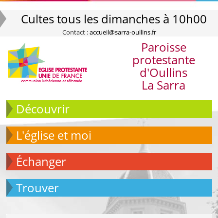
Cultes tous les dimanches à 10h00
Contact :
accueil@sarra-oullins.fr
Paroisse
protestante
d'Oullins
La Sarra
Découvrir
L'église et moi
échanger
Trouver