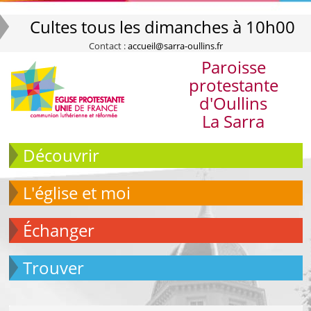
Cultes tous les dimanches à 10h00
Contact :
accueil@sarra-oullins.fr
Paroisse
protestante
d'Oullins
La Sarra
Découvrir
L'église et moi
échanger
Trouver