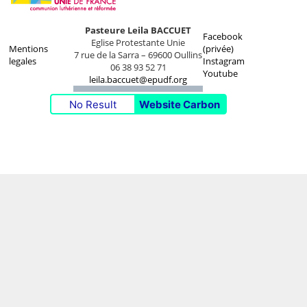
Pasteure Leila BACCUET
Facebook
Eglise Protestante Unie
Mentions
(privée)
7 rue de la Sarra – 69600 Oullins
legales
Instagram
06 38 93 52 71
Youtube
leila.baccuet@epudf.org
No Result
Website Carbon