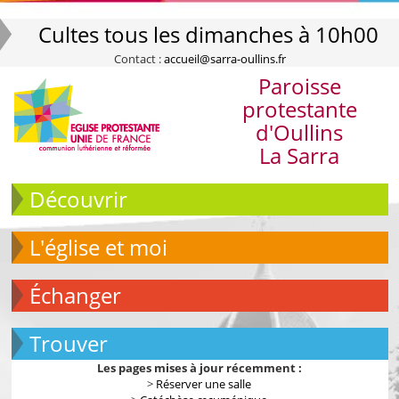
Cultes tous les dimanches à 10h00
Contact :
accueil@sarra-oullins.fr
Paroisse
protestante
d'Oullins
La Sarra
Découvrir
L'église et moi
échanger
Trouver
Les pages mises à jour récemment :
>
Réserver une salle