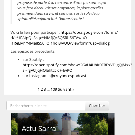
propose de partir à la rencontre d’une personne qui
vous fera découvrir ses croyances, la place qu’elles
prennent dans sa vie, et son avis sur le rôle de la
spiritualité aujourd’hui. Bonne écoute !
Voici le lien pour participer :
https://docs.google.com/forms/
d/e/
1FAIpQLScqxYNMfjQcSQSRhS6TAwpO
l1ReEM1Y4Ma8S5u_QI1hdIwVUQ/
viewform?usp=dialog
Les épisodes précédents :
sur Spotify :
https://open.spotify.com/show/2GaU4UbK0ERExVDIgQJMxx?
si=fgA0fjqHQlahtccldF4wPQ
sur Instagram :
@croyancespodcast
1
2
3
…
109
Suivant »
Chercher
Actu Sarra