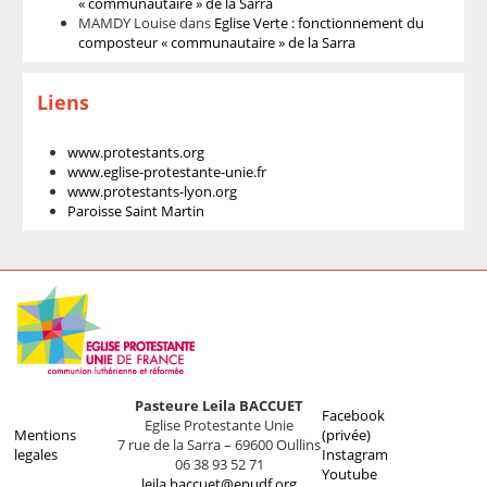
« communautaire » de la Sarra
MAMDY Louise
dans
Eglise Verte : fonctionnement du
composteur « communautaire » de la Sarra
Liens
www.protestants.org
www.eglise-protestante-unie.fr
www.protestants-lyon.org
Paroisse Saint Martin
Pasteure Leila BACCUET
Facebook
Eglise Protestante Unie
Mentions
(privée)
7 rue de la Sarra – 69600 Oullins
legales
Instagram
06 38 93 52 71
Youtube
leila.baccuet@epudf.org