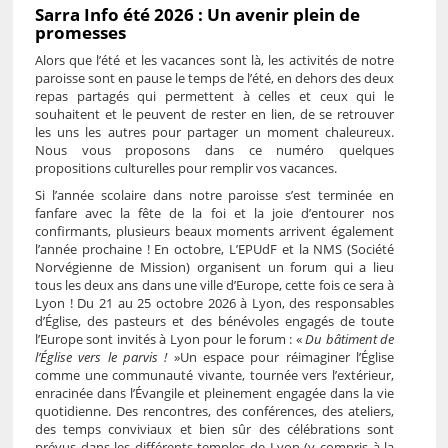
Sarra Info été 2026 : Un avenir plein de
promesses
Alors que l’été et les vacances sont là, les activités de notre
paroisse sont en pause le temps de l’été, en dehors des deux
repas partagés qui permettent à celles et ceux qui le
souhaitent et le peuvent de rester en lien, de se retrouver
les uns les autres pour partager un moment chaleureux.
Nous vous proposons dans ce numéro quelques
propositions culturelles pour remplir vos vacances.
Si l’année scolaire dans notre paroisse s’est terminée en
fanfare avec la fête de la foi et la joie d’entourer nos
confirmants, plusieurs beaux moments arrivent également
l’année prochaine ! En octobre, L’EPUdF et la NMS (Société
Norvégienne de Mission) organisent un forum qui a lieu
tous les deux ans dans une ville d’Europe, cette fois ce sera à
Lyon ! Du 21 au 25 octobre 2026 à Lyon, des responsables
d’Église, des pasteurs et des bénévoles engagés de toute
l’Europe sont invités à Lyon pour le forum : «
Du bâtiment de
l’Église vers le parvis !
»Un espace pour réimaginer l’Église
comme une communauté vivante, tournée vers l’extérieur,
enracinée dans l’Évangile et pleinement engagée dans la vie
quotidienne. Des rencontres, des conférences, des ateliers,
des temps conviviaux et bien sûr des célébrations sont
prévus dans les différents temples de Lyon (y compris à la