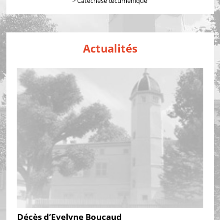
>
Catéchèse œcuménique
Actualités
Décès d’Evelyne Boucaud