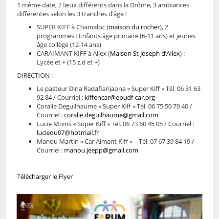
1 même date, 2 lieux différents dans la Drôme, 3 ambiances
différentes selon les 3 tranches d’âge !
SUPER KIFF à Chamaloc (
maison du rocher
), 2
programmes : Enfants âge primaire (6-11 ans) et jeunes
âge collège (12-14 ans)
CARAIMANT KIFF à Allex (
Maison St Joseph d’Allex
) :
Lycée et + (15 z,d et +)
DIRECTION :
Le pasteur Dina Radafiarijaona « Super Kiff » Tél. 06 31 63
92 84 / Courriel :
kiffencar@epudf-car.org
Coralie Deguilhaume « Super Kiff » Tél. 06 75 50 79 40 /
Courriel :
coralie.deguilhaume@gmail.com
Lucie Moins « Super Kiff » Tél. 06 73 60 45 05 / Courriel :
luciedu07@hotmail.fr
Manou Martin « Car Aimant Kiff » – Tél. 07 67 39 84 19 /
Courriel :
manou.jeepp@gmail.com
Télécharger le Flyer