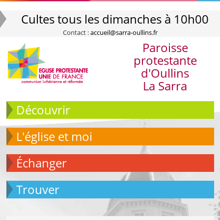
Cultes tous les dimanches à 10h00
Contact :
accueil@sarra-oullins.fr
Paroisse
protestante
d'Oullins
La Sarra
Découvrir
L'église et moi
échanger
Trouver