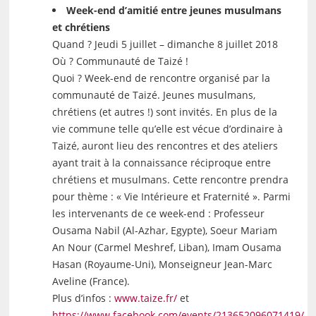
Week-end d’amitié entre jeunes musulmans
et chrétiens
Quand ? Jeudi 5 juillet – dimanche 8 juillet 2018
Où ? Communauté de Taizé !
Quoi ? Week-end de rencontre organisé par la
communauté de Taizé. Jeunes musulmans,
chrétiens (et autres !) sont invités. En plus de la
vie commune telle qu’elle est vécue d’ordinaire à
Taizé, auront lieu des rencontres et des ateliers
ayant trait à la connaissance réciproque entre
chrétiens et musulmans. Cette rencontre prendra
pour thème : « Vie Intérieure et Fraternité ». Parmi
les intervenants de ce week-end : Professeur
Ousama Nabil (Al-Azhar, Egypte), Soeur Mariam
An Nour (Carmel Meshref, Liban), Imam Ousama
Hasan (Royaume-Uni), Monseigneur Jean-Marc
Aveline (France).
Plus d’infos :
www.taize.fr/
et
https://www.facebook.com/events/213652096071419/