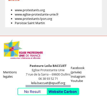
www.protestants.org
www.eglise-protestante-unie.fr
www.protestants-lyon.org
Paroisse Saint Martin
Pasteure Leila BACCUET
Facebook
Eglise Protestante Unie
Mentions
(privée)
7 rue de la Sarra – 69600 Oullins
legales
Instagram
06 38 93 52 71
Youtube
leila.baccuet@epudf.org
No Result
Website Carbon