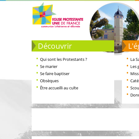
Découvrir
L
Qui sont les Protestants ?
La S
Se marier
Les 
Se faire baptiser
Miss
Obsèques
Cat
Être accueilli au culte
Scou
Don