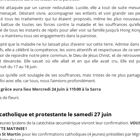
a été attaquée par un cancer redoutable. Lucide, elle a tout de suite mesur
 menaçait. Désirant vivre, accompagner ses enfants et voir grandir ses pet
pté tous les traitements qui lui étaient proposés, même les plus nouveau
t battue de toutes ses forces contre la maladie et les souffrances qu’elle
té de tous les instants de répits pour aller voir sa famille jusqu’à Hong Kon
le a maintenu tous ses engagements dans la paroisse.
epté que la maladie ne lui laissait plus d’avenir sur cette terre. Admise dans
ifs, elle a célébré la compétence, les soins attentifs et respectueux de ce ser
sir de rejoindre notre père commun, le Dieu de Jésus Christ, et de retrouver
t devancée. Elle savait où elle allait et en qui elle avait cru. Elle est pa
uit du 17 au 18 juin.
qu’elle soit soulagée de ses souffrances, mais tristes de ne plus partage
 foi avec elle, car tous, nous l’aimions profondément.
 grâce aura lieu Mercredi 24 Juin à 11h00 à la Sarra
s de fleurs
catholique et protestante le samedi 27 juin
 jeunes lycéens de la catéchèse œcuménique vivront leur confirmation.
VOUS
TTE MATINEE !
à St Martin
pour les confirmations catholiques (4 jeunes) présidées par Mgr
iaire de Lyon