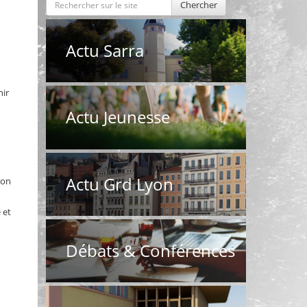
Chercher
Actu Sarra
nir
Actu Jeunesse
Actu Grd Lyon
ion
 et
Débats & Conférences