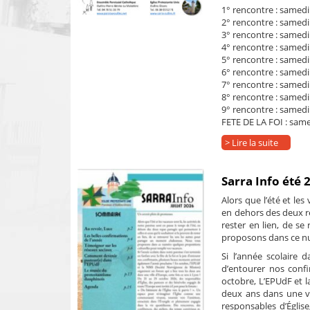
1° rencontre : samed
2° rencontre : samed
3° rencontre : same
4° rencontre : samedi
5° rencontre : samedi 
6° rencontre : samedi
7° rencontre : samed
8° rencontre : samedi 
9° rencontre : samedi
FETE DE LA FOI : sam
> Lire la suite
Sarra Info été 
Alors que l’été et les
en dehors des deux re
rester en lien, de s
proposons dans ce nu
Si l’année scolaire d
d’entourer nos conf
octobre, L’EPUdF et l
deux ans dans une vi
responsables d’Églis