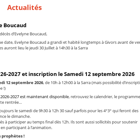
Actualités
ne Boucaud
 décès d’Evelyne Boucaud,
e date, Evelyne Boucaud a grandi et habité longtemps à Givors avant de ve
 auront lieu le jeudi 30 Juillet à 14h30 à la Sarra
026-2027 et inscription le Samedi 12 septembre 2026
di 12 septembre 2026
, de 10h à 12h00 à la Sarra (mais possibilité d’inscript
e !)
 2026-2027 est maintenant disponible
, retrouvez le calendrier, le programme
tte rentrée…
oujours le samedi de 9h30 à 12h 30 sauf parfois pour les 4°3° qui feront des
ance le dimanche.
és à participer au temps final dès 12h. Ils sont aussi sollicités pour soutenir
en participant à l’animation.
 prophètes !