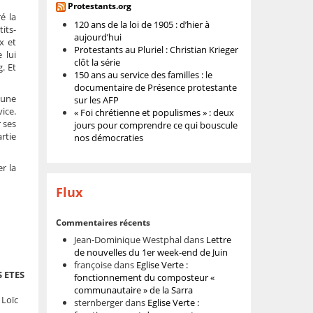
Protestants.org
é la
120 ans de la loi de 1905 : d’hier à
its-
aujourd’hui
x et
Protestants au Pluriel : Christian Krieger
 lui
clôt la série
g. Et
150 ans au service des familles : le
documentaire de Présence protestante
 une
sur les AFP
vice.
« Foi chrétienne et populismes » : deux
 ses
jours pour comprendre ce qui bouscule
rtie
nos démocraties
r la
Flux
Commentaires récents
Jean-Dominique Westphal
dans
Lettre
de nouvelles du 1er week-end de Juin
françoise
dans
Eglise Verte :
 ETES
fonctionnement du composteur «
communautaire » de la Sarra
 Loïc
sternberger
dans
Eglise Verte :