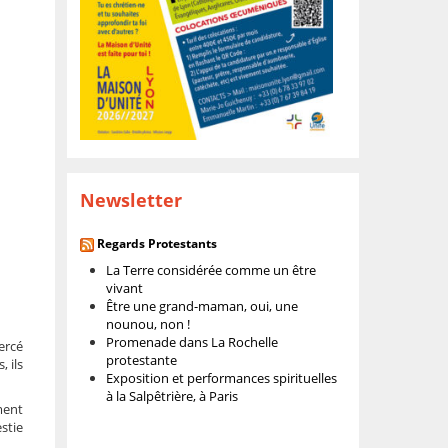
Newsletter
Regards Protestants
La Terre considérée comme un être
vivant
Être une grand-maman, oui, une
nounou, non !
Promenade dans La Rochelle
xercé
protestante
, ils
Exposition et performances spirituelles
à la Salpêtrière, à Paris
ment
estie