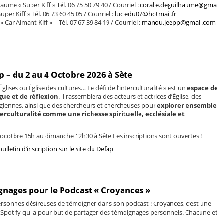
aume « Super Kiff » Tél. 06 75 50 79 40 / Courriel :
coralie.deguilhaume@gma
uper Kiff » Tél. 06 73 60 45 05 / Courriel :
luciedu07@hotmail.fr
Car Aimant Kiff » – Tél. 07 67 39 84 19 / Courriel :
manou.jeepp@gmail.com
 – du 2 au 4 Octobre 2026 à Sète
glises ou Église des cultures… Le défi de l’interculturalité » est un
espace d
gue et de réflexion
.
Il rassemblera des acteurs et actrices d’Église, des
ogiennes, ainsi que des chercheurs et chercheuses pour
explorer ensemble
erculturalité comme une richesse spirituelle, ecclésiale et
ocotbre 15h au dimanche 12h30 à Sête Les inscriptions sont ouvertes !
lletin d’inscription sur le site du Defap
nages pour le Podcast « Croyances »
ersonnes désireuses de témoigner dans son podcast ! Croyances, c’est une
 Spotify qui a pour but de partager des témoignages personnels. Chacune e