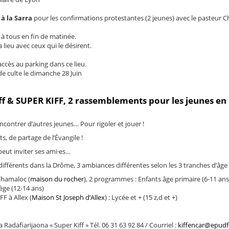
 à la Sarra
pour les confirmations protestantes (2 jeunes) avec le pasteur C
t à tous en fin de matinée.
lieu avec ceux qui le désirent.
 accès au parking dans ce lieu.
 de culte le dimanche 28 Juin
 & SUPER KIFF, 2 rassemblements pour les jeunes en
ontrer d’autres jeunes… Pour rigoler et jouer !
, de partage de l’Évangile !
eut inviter ses ami·es…
différents dans la Drôme, 3 ambiances différentes selon les 3 tranches d’âge 
Chamaloc (
maison du rocher
), 2 programmes : Enfants âge primaire (6-11 ans
ège (12-14 ans)
 à Allex (
Maison St Joseph d’Allex
) : Lycée et + (15 z,d et +)
 Radafiarijaona « Super Kiff » Tél. 06 31 63 92 84 / Courriel :
kiffencar@epudf