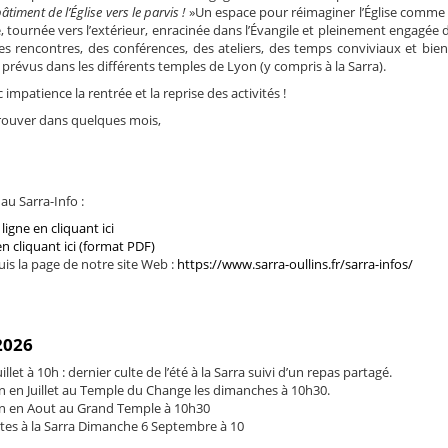
âtiment de l’Église vers le parvis !
»Un espace pour réimaginer l’Église comme
tournée vers l’extérieur, enracinée dans l’Évangile et pleinement engagée 
es rencontres, des conférences, des ateliers, des temps conviviaux et bien
 prévus dans les différents temples de Lyon (y compris à la Sarra).
impatience la rentrée et la reprise des activités !
etrouver dans quelques mois,
u Sarra-Info :
ligne en cliquant ici
en cliquant ici (format PDF)
is la page de notre site Web :
https://www.sarra-oullins.fr/sarra-infos/
 2026
llet à 10h : dernier culte de l’été à la Sarra suivi d’un repas partagé.
en Juillet au Temple du Change les dimanches à 10h30.
 en Aout au Grand Temple à 10h30
ltes à la Sarra Dimanche 6 Septembre à 10