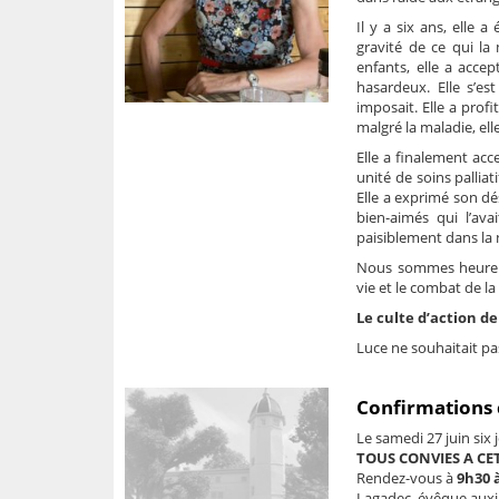
Il y a six ans, elle 
gravité de ce qui la
enfants, elle a acce
hasardeux. Elle s’es
imposait. Elle a profi
malgré la maladie, el
Elle a finalement acc
unité de soins palliat
Elle a exprimé son dé
bien-aimés qui l’avai
paisiblement dans la n
Nous sommes heureux 
vie et le combat de la
Le culte d’action de
Luce ne souhaitait pa
Confirmations 
Le samedi 27 juin six
TOUS CONVIES A CE
Rendez-vous à
9h30 
Lagadec, évêque auxil