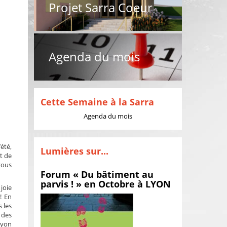
Projet Sarra Coeur
Agenda du mois
Cette Semaine à la Sarra
Agenda du mois
’été,
Lumières sur...
t de
vous
Forum « Du bâtiment au
parvis ! » en Octobre à LYON
joie
! En
 les
 des
Lyon