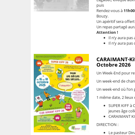
puis
Rendez-vous à
11h00
Bouzy.
Un apéritif sera offer
Un repas partagé aura 
Attention !
Il n’y aura pas
Il n’y aura pas
CARAIMANT-Kiff
Octobre 2026
Un Week-End pour renc
Un week-end de chants
Un week-end où l’on p
1 même date, 2 lieux 
SUPER KIFF à 
jeunes âge coll
CARAIMANT KIFF
DIRECTION :
Le pasteur Dina