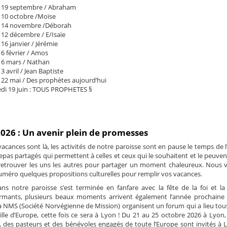
i 19 septembre / Abraham
i 10 octobre /Moïse
di 14 novembre /Déborah
 12 décembre / E/Isaïe
16 janvier / Jérémie
 6 février / Amos
i 6 mars / Nathan
3 avril / Jean Baptiste
 22 mai / Des prophètes aujourd’hui
edi 19 juin : TOUS PROPHETES §
2026 : Un avenir plein de promesses
 vacances sont là, les activités de notre paroisse sont en pause le temps de l
pas partagés qui permettent à celles et ceux qui le souhaitent et le peuven
e retrouver les uns les autres pour partager un moment chaleureux. Nous 
méro quelques propositions culturelles pour remplir vos vacances.
ans notre paroisse s’est terminée en fanfare avec la fête de la foi et la 
irmants, plusieurs beaux moments arrivent également l’année prochaine 
a NMS (Société Norvégienne de Mission) organisent un forum qui a lieu tous
lle d’Europe, cette fois ce sera à Lyon ! Du 21 au 25 octobre 2026 à Lyon,
e, des pasteurs et des bénévoles engagés de toute l’Europe sont invités à 