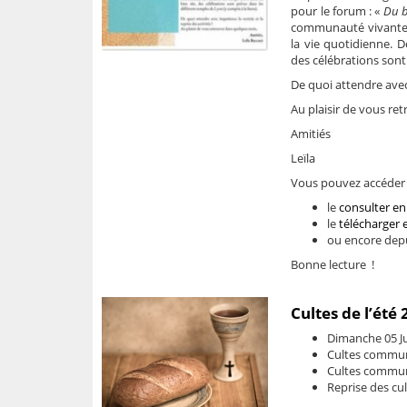
pour le forum : «
Du b
communauté vivante, 
la vie quotidienne. D
des célébrations sont
De quoi attendre avec 
Au plaisir de vous r
Amitiés
Leïla
Vous pouvez accéder a
le
consulter en 
le
télécharger 
ou encore depu
Bonne lecture !
Cultes de l’été
Dimanche 05 Jui
Cultes commun 
Cultes commun
Reprise des cu