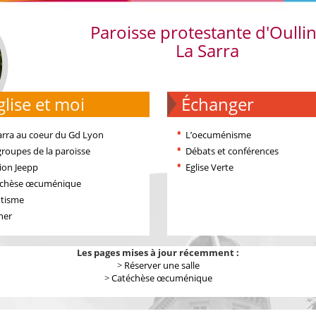
Paroisse protestante d'Oulli
La Sarra
'église et moi
échanger
arra au coeur du Gd Lyon
L’oecuménisme
groupes de la paroisse
Débats et conférences
ion Jeepp
Eglise Verte
échèse œcuménique
tisme
ner
Les pages mises à jour récemment :
>
Réserver une salle
>
Catéchèse œcuménique