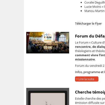
Coralie Deguilh
Lucie Moins « S
Manou Martin « 
Télécharger le Flyer
Forum du Défap
Le Forum « Culture d’É
rencontre, de dialo
théologiens et théol
comment vivre l’int
missionnaire
.
Forum du vendredi 2 
Infos, programme et bu
> Lire la suite
Cherche témoig
Estelle cherche des p
émission diffusée sur