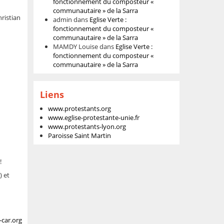
fonctionnement du composteur «
communautaire » de la Sarra
hristian
admin
dans
Eglise Verte :
fonctionnement du composteur «
communautaire » de la Sarra
MAMDY Louise
dans
Eglise Verte :
fonctionnement du composteur «
communautaire » de la Sarra
Liens
www.protestants.org
www.eglise-protestante-unie.fr
www.protestants-lyon.org
Paroisse Saint Martin
!
) et
-car.org