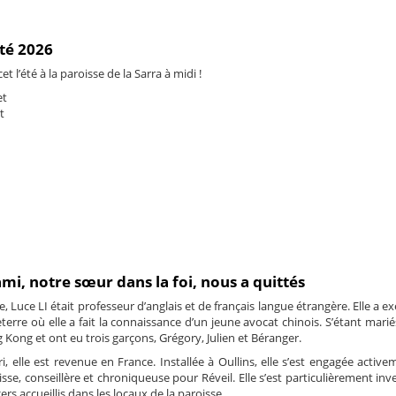
été 2026
t l’été à la paroisse de la Sarra à midi !
et
t
ami, notre sœur dans la foi, nous a quittés
, Luce LI était professeur d’anglais et de français langue étrangère. Elle a e
erre où elle a fait la connaissance d’un jeune avocat chinois. S’étant mariés
 Kong et ont eu trois garçons, Grégory, Julien et Béranger.
, elle est revenue en France. Installée à Oullins, elle s’est engagée active
isse, conseillère et chroniqueuse pour Réveil. Elle s’est particulièrement inv
ers accueillis dans les locaux de la paroisse.