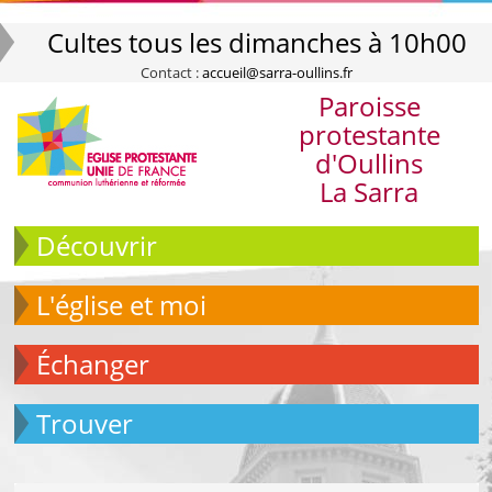
Cultes tous les dimanches à 10h00
Contact :
accueil@sarra-oullins.fr
Paroisse
protestante
d'Oullins
La Sarra
Découvrir
L'église et moi
échanger
Trouver