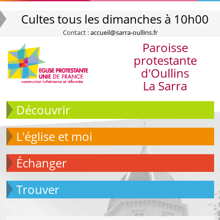
Cultes tous les dimanches à 10h00
Contact :
accueil@sarra-oullins.fr
Paroisse
protestante
d'Oullins
La Sarra
Découvrir
L'église et moi
échanger
Trouver