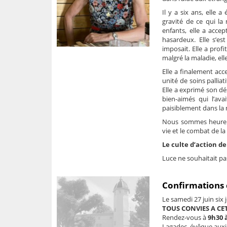
Il y a six ans, elle 
gravité de ce qui la
enfants, elle a acce
hasardeux. Elle s’es
imposait. Elle a profi
malgré la maladie, el
Elle a finalement acc
unité de soins palliat
Elle a exprimé son dé
bien-aimés qui l’avai
paisiblement dans la n
Nous sommes heureux 
vie et le combat de la
Le culte d’action de
Luce ne souhaitait pa
Confirmations 
Le samedi 27 juin six
TOUS CONVIES A CE
Rendez-vous à
9h30 
Lagadec, évêque auxil