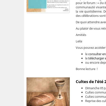
pour le forum : «
Du b
communauté vivante, 
la vie quotidienne. D
des célébrations sont
De quoi attendre avec 
Au plaisir de vous r
Amitiés
Leïla
Vous pouvez accéder a
le
consulter en 
le
télécharger 
ou encore depu
Bonne lecture !
Cultes de l’été
Dimanche 05 Jui
Cultes commun 
Cultes commun
Reprise des cu