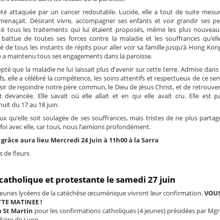
a été attaquée par un cancer redoutable. Lucide, elle a tout de suite mesur
 menaçait. Désirant vivre, accompagner ses enfants et voir grandir ses pet
pté tous les traitements qui lui étaient proposés, même les plus nouveau
t battue de toutes ses forces contre la maladie et les souffrances qu’elle
té de tous les instants de répits pour aller voir sa famille jusqu’à Hong Kon
le a maintenu tous ses engagements dans la paroisse.
epté que la maladie ne lui laissait plus d’avenir sur cette terre. Admise dans
ifs, elle a célébré la compétence, les soins attentifs et respectueux de ce ser
sir de rejoindre notre père commun, le Dieu de Jésus Christ, et de retrouver
t devancée. Elle savait où elle allait et en qui elle avait cru. Elle est pa
uit du 17 au 18 juin.
qu’elle soit soulagée de ses souffrances, mais tristes de ne plus partage
 foi avec elle, car tous, nous l’aimions profondément.
 grâce aura lieu Mercredi 24 Juin à 11h00 à la Sarra
s de fleurs
catholique et protestante le samedi 27 juin
 jeunes lycéens de la catéchèse œcuménique vivront leur confirmation.
VOUS
TTE MATINEE !
à St Martin
pour les confirmations catholiques (4 jeunes) présidées par Mgr
iaire de Lyon