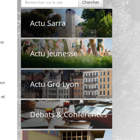
Chercher
Actu Sarra
nir
Actu Jeunesse
Actu Grd Lyon
ion
 et
Débats & Conférences