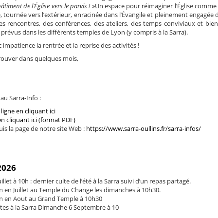
âtiment de l’Église vers le parvis !
»Un espace pour réimaginer l’Église comme
tournée vers l’extérieur, enracinée dans l’Évangile et pleinement engagée 
es rencontres, des conférences, des ateliers, des temps conviviaux et bien
 prévus dans les différents temples de Lyon (y compris à la Sarra).
impatience la rentrée et la reprise des activités !
etrouver dans quelques mois,
u Sarra-Info :
ligne en cliquant ici
en cliquant ici (format PDF)
is la page de notre site Web :
https://www.sarra-oullins.fr/sarra-infos/
 2026
llet à 10h : dernier culte de l’été à la Sarra suivi d’un repas partagé.
en Juillet au Temple du Change les dimanches à 10h30.
 en Aout au Grand Temple à 10h30
ltes à la Sarra Dimanche 6 Septembre à 10