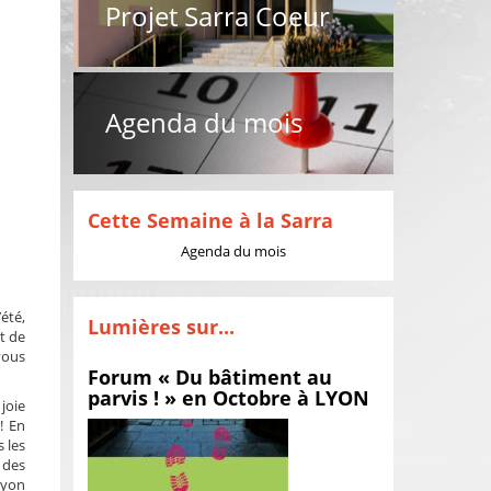
Projet Sarra Coeur
Agenda du mois
Cette Semaine à la Sarra
Agenda du mois
’été,
Lumières sur...
t de
vous
Forum « Du bâtiment au
parvis ! » en Octobre à LYON
joie
! En
 les
 des
Lyon