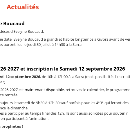
Actualités
ne Boucaud
 décès d’Evelyne Boucaud,
e date, Evelyne Boucaud a grandi et habité longtemps à Givors avant de ve
 auront lieu le jeudi 30 Juillet à 14h30 à la Sarra
026-2027 et inscription le Samedi 12 septembre 2026
di 12 septembre 2026
, de 10h à 12h00 à la Sarra (mais possibilité d’inscript
e !)
 2026-2027 est maintenant disponible
, retrouvez le calendrier, le programme
tte rentrée…
oujours le samedi de 9h30 à 12h 30 sauf parfois pour les 4°3° qui feront des
ance le dimanche.
és à participer au temps final dès 12h. Ils sont aussi sollicités pour soutenir
en participant à l’animation.
 prophètes !