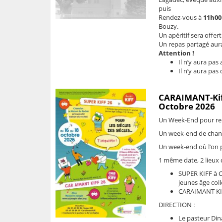
puis
Rendez-vous à
11h00
Bouzy.
Un apéritif sera offer
Un repas partagé aura 
Attention !
Il n’y aura pas
Il n’y aura pas
CARAIMANT-Kiff
Octobre 2026
Un Week-End pour renc
Un week-end de chants
Un week-end où l’on p
1 même date, 2 lieux 
SUPER KIFF à 
jeunes âge coll
CARAIMANT KIFF
DIRECTION :
Le pasteur Dina