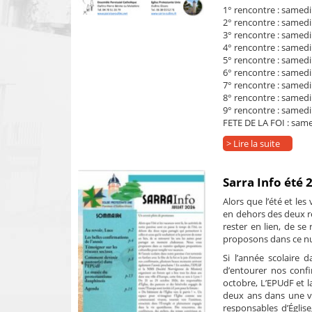
1° rencontre : samed
2° rencontre : samed
3° rencontre : same
4° rencontre : samedi
5° rencontre : samedi 
6° rencontre : samedi
7° rencontre : samed
8° rencontre : samedi 
9° rencontre : samedi
FETE DE LA FOI : sam
> Lire la suite
Sarra Info été 
Alors que l’été et les
en dehors des deux re
rester en lien, de s
proposons dans ce nu
Si l’année scolaire d
d’entourer nos conf
octobre, L’EPUdF et l
deux ans dans une vi
responsables d’Églis