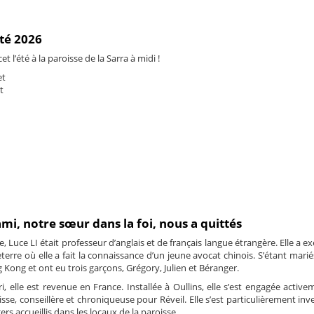
été 2026
t l’été à la paroisse de la Sarra à midi !
et
t
ami, notre sœur dans la foi, nous a quittés
, Luce LI était professeur d’anglais et de français langue étrangère. Elle a e
erre où elle a fait la connaissance d’un jeune avocat chinois. S’étant mariés
 Kong et ont eu trois garçons, Grégory, Julien et Béranger.
, elle est revenue en France. Installée à Oullins, elle s’est engagée active
isse, conseillère et chroniqueuse pour Réveil. Elle s’est particulièrement inv
ers accueillis dans les locaux de la paroisse.