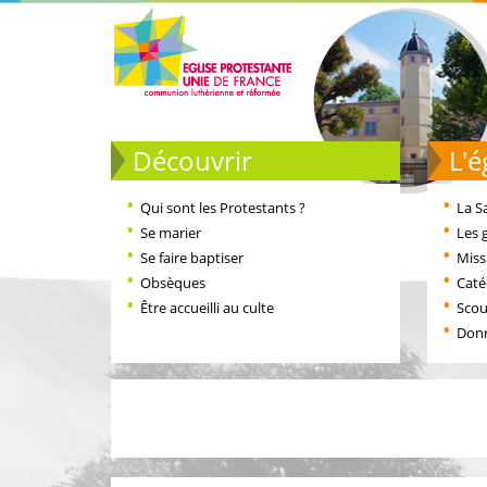
Découvrir
L
Qui sont les Protestants ?
La S
Se marier
Les 
Se faire baptiser
Miss
Obsèques
Cat
Être accueilli au culte
Scou
Don