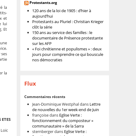
Protestants.org
é la
120 ans de la loi de 1905 : d’hier à
its-
aujourd’hui
x et
Protestants au Pluriel : Christian Krieger
 lui
clôt la série
g. Et
150 ans au service des familles : le
documentaire de Présence protestante
 une
sur les AFP
vice.
« Foi chrétienne et populismes » : deux
 ses
jours pour comprendre ce qui bouscule
rtie
nos démocraties
r la
Flux
Commentaires récents
Jean-Dominique Westphal
dans
Lettre
de nouvelles du 1er week-end de Juin
françoise
dans
Eglise Verte :
 ETES
fonctionnement du composteur «
communautaire » de la Sarra
 Loïc
sternberger
dans
Eglise Verte :