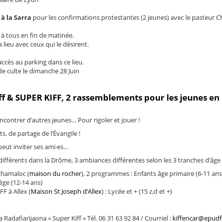
 à la Sarra
pour les confirmations protestantes (2 jeunes) avec le pasteur C
t à tous en fin de matinée.
lieu avec ceux qui le désirent.
 accès au parking dans ce lieu.
 de culte le dimanche 28 Juin
 & SUPER KIFF, 2 rassemblements pour les jeunes en
ontrer d’autres jeunes… Pour rigoler et jouer !
, de partage de l’Évangile !
eut inviter ses ami·es…
différents dans la Drôme, 3 ambiances différentes selon les 3 tranches d’âge 
Chamaloc (
maison du rocher
), 2 programmes : Enfants âge primaire (6-11 ans
ège (12-14 ans)
 à Allex (
Maison St Joseph d’Allex
) : Lycée et + (15 z,d et +)
 Radafiarijaona « Super Kiff » Tél. 06 31 63 92 84 / Courriel :
kiffencar@epudf