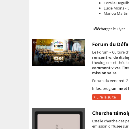
Coralie Deguilh
Lucie Moins « S
Manou Martin « 
Télécharger le Flyer
Forum du Défap
Le Forum « Culture d’É
rencontre, de dialo
théologiens et théol
comment vivre l’int
missionnaire
.
Forum du vendredi 2 
Infos, programme et bu
> Lire la suite
Cherche témoig
Estelle cherche des p
émission diffusée sur