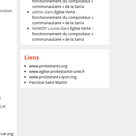
fonctionnement du composteur «
communautaire » de la Sarra
hristian
admin
dans
Eglise Verte :
fonctionnement du composteur «
communautaire » de la Sarra
MAMDY Louise
dans
Eglise Verte :
fonctionnement du composteur «
communautaire » de la Sarra
Liens
www.protestants.org
www.eglise-protestante-unie.fr
www.protestants-lyon.org
Paroisse Saint Martin
!
) et
-car.org