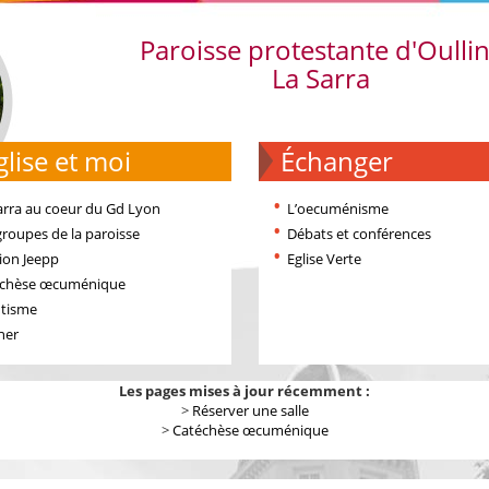
Paroisse protestante d'Oulli
La Sarra
'église et moi
échanger
arra au coeur du Gd Lyon
L’oecuménisme
groupes de la paroisse
Débats et conférences
ion Jeepp
Eglise Verte
échèse œcuménique
tisme
ner
Les pages mises à jour récemment :
>
Réserver une salle
>
Catéchèse œcuménique