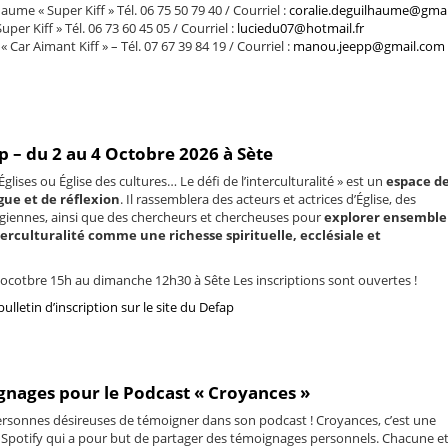
aume « Super Kiff » Tél. 06 75 50 79 40 / Courriel :
coralie.deguilhaume@gma
uper Kiff » Tél. 06 73 60 45 05 / Courriel :
luciedu07@hotmail.fr
Car Aimant Kiff » – Tél. 07 67 39 84 19 / Courriel :
manou.jeepp@gmail.com
 – du 2 au 4 Octobre 2026 à Sète
glises ou Église des cultures… Le défi de l’interculturalité » est un
espace d
gue et de réflexion
.
Il rassemblera des acteurs et actrices d’Église, des
ogiennes, ainsi que des chercheurs et chercheuses pour
explorer ensemble
erculturalité comme une richesse spirituelle, ecclésiale et
ocotbre 15h au dimanche 12h30 à Sête Les inscriptions sont ouvertes !
lletin d’inscription sur le site du Defap
nages pour le Podcast « Croyances »
ersonnes désireuses de témoigner dans son podcast ! Croyances, c’est une
 Spotify qui a pour but de partager des témoignages personnels. Chacune e