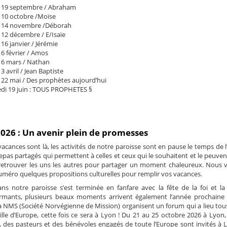
i 19 septembre / Abraham
i 10 octobre /Moïse
di 14 novembre /Déborah
 12 décembre / E/Isaïe
16 janvier / Jérémie
 6 février / Amos
i 6 mars / Nathan
3 avril / Jean Baptiste
 22 mai / Des prophètes aujourd’hui
edi 19 juin : TOUS PROPHETES §
2026 : Un avenir plein de promesses
 vacances sont là, les activités de notre paroisse sont en pause le temps de l
pas partagés qui permettent à celles et ceux qui le souhaitent et le peuven
e retrouver les uns les autres pour partager un moment chaleureux. Nous 
méro quelques propositions culturelles pour remplir vos vacances.
ans notre paroisse s’est terminée en fanfare avec la fête de la foi et la 
irmants, plusieurs beaux moments arrivent également l’année prochaine 
a NMS (Société Norvégienne de Mission) organisent un forum qui a lieu tous
lle d’Europe, cette fois ce sera à Lyon ! Du 21 au 25 octobre 2026 à Lyon,
e, des pasteurs et des bénévoles engagés de toute l’Europe sont invités à 