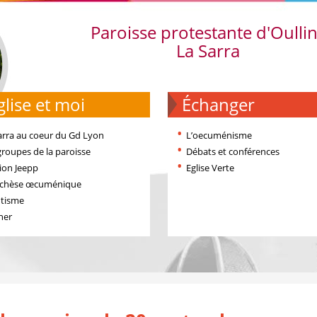
Paroisse protestante d'Oulli
La Sarra
'église et moi
échanger
arra au coeur du Gd Lyon
L’oecuménisme
groupes de la paroisse
Débats et conférences
ion Jeepp
Eglise Verte
échèse œcuménique
tisme
ner