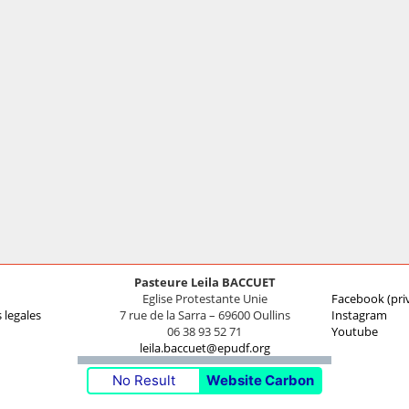
Pasteure Leila BACCUET
Eglise Protestante Unie
Facebook (pri
 legales
7 rue de la Sarra – 69600 Oullins
Instagram
06 38 93 52 71
Youtube
leila.baccuet@epudf.org
No Result
Website Carbon