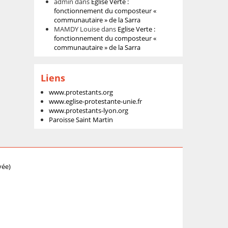
admin
dans
Eglise Verte :
fonctionnement du composteur «
communautaire » de la Sarra
MAMDY Louise
dans
Eglise Verte :
fonctionnement du composteur «
communautaire » de la Sarra
Liens
www.protestants.org
www.eglise-protestante-unie.fr
www.protestants-lyon.org
Paroisse Saint Martin
vée)