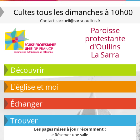
Cultes tous les dimanches à 10h00
Contact :
accueil@sarra-oullins.fr
Paroisse
protestante
d'Oullins
La Sarra
Découvrir
L'église et moi
échanger
Trouver
Les pages mises à jour récemment :
>
Réserver une salle