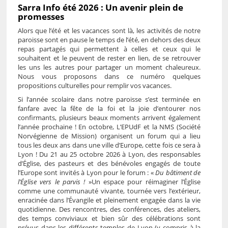
Sarra Info été 2026 : Un avenir plein de
promesses
Alors que l’été et les vacances sont là, les activités de notre
paroisse sont en pause le temps de l’été, en dehors des deux
repas partagés qui permettent à celles et ceux qui le
souhaitent et le peuvent de rester en lien, de se retrouver
les uns les autres pour partager un moment chaleureux.
Nous vous proposons dans ce numéro quelques
propositions culturelles pour remplir vos vacances.
Si l’année scolaire dans notre paroisse s’est terminée en
fanfare avec la fête de la foi et la joie d’entourer nos
confirmants, plusieurs beaux moments arrivent également
l’année prochaine ! En octobre, L’EPUdF et la NMS (Société
Norvégienne de Mission) organisent un forum qui a lieu
tous les deux ans dans une ville d’Europe, cette fois ce sera à
Lyon ! Du 21 au 25 octobre 2026 à Lyon, des responsables
d’Église, des pasteurs et des bénévoles engagés de toute
l’Europe sont invités à Lyon pour le forum : «
Du bâtiment de
l’Église vers le parvis !
»Un espace pour réimaginer l’Église
comme une communauté vivante, tournée vers l’extérieur,
enracinée dans l’Évangile et pleinement engagée dans la vie
quotidienne. Des rencontres, des conférences, des ateliers,
des temps conviviaux et bien sûr des célébrations sont
prévus dans les différents temples de Lyon (y compris à la