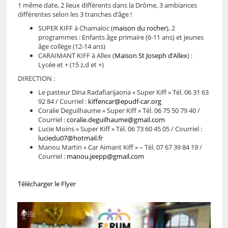
1 même date, 2 lieux différents dans la Drôme, 3 ambiances
différentes selon les 3 tranches d’âge !
SUPER KIFF à Chamaloc (
maison du rocher
), 2
programmes : Enfants âge primaire (6-11 ans) et jeunes
âge collège (12-14 ans)
CARAIMANT KIFF à Allex (
Maison St Joseph d’Allex
) :
Lycée et + (15 z,d et +)
DIRECTION :
Le pasteur Dina Radafiarijaona « Super Kiff » Tél. 06 31 63
92 84 / Courriel :
kiffencar@epudf-car.org
Coralie Deguilhaume « Super Kiff » Tél. 06 75 50 79 40 /
Courriel :
coralie.deguilhaume@gmail.com
Lucie Moins « Super Kiff » Tél. 06 73 60 45 05 / Courriel :
luciedu07@hotmail.fr
Manou Martin « Car Aimant Kiff » – Tél. 07 67 39 84 19 /
Courriel :
manou.jeepp@gmail.com
Télécharger le Flyer