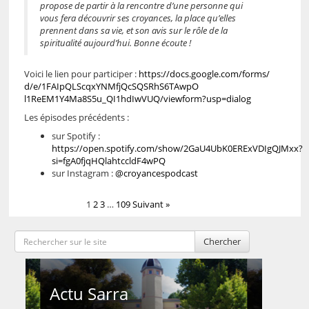
propose de partir à la rencontre d’une personne qui
vous fera découvrir ses croyances, la place qu’elles
prennent dans sa vie, et son avis sur le rôle de la
spiritualité aujourd’hui. Bonne écoute !
Voici le lien pour participer :
https://docs.google.com/forms/
d/e/
1FAIpQLScqxYNMfjQcSQSRhS6TAwpO
l1ReEM1Y4Ma8S5u_QI1hdIwVUQ/
viewform?usp=dialog
Les épisodes précédents :
sur Spotify :
https://open.spotify.com/show/2GaU4UbK0ERExVDIgQJMxx?
si=fgA0fjqHQlahtccldF4wPQ
sur Instagram :
@croyancespodcast
1
2
3
…
109
Suivant »
Chercher
Actu Sarra