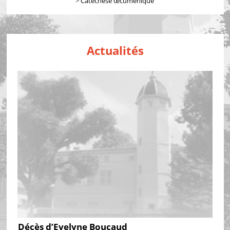
>
Catéchèse œcuménique
Actualités
Décès d’Evelyne Boucaud