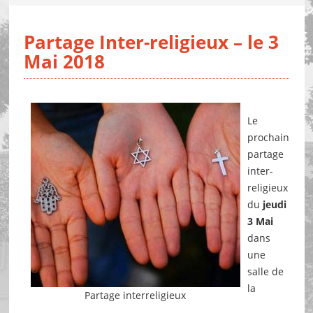
Partage Inter-religieux – le 3
Mai 2018
Le
prochain
partage
inter-
religieux
du
jeudi
3 Mai
dans
une
salle de
la
Partage interreligieux