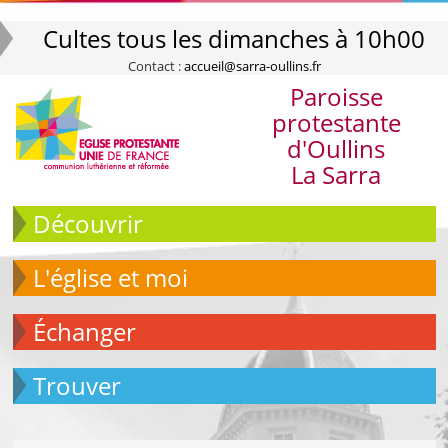
Cultes tous les dimanches à 10h00
Contact :
accueil@sarra-oullins.fr
Paroisse
protestante
d'Oullins
La Sarra
Découvrir
L'église et moi
échanger
Trouver