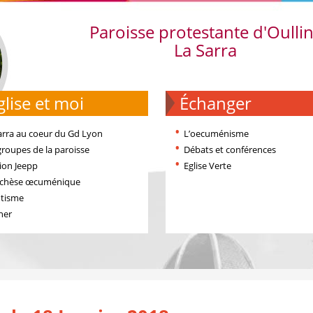
Paroisse protestante d'Oulli
La Sarra
'église et moi
échanger
arra au coeur du Gd Lyon
L’oecuménisme
groupes de la paroisse
Débats et conférences
ion Jeepp
Eglise Verte
échèse œcuménique
tisme
ner