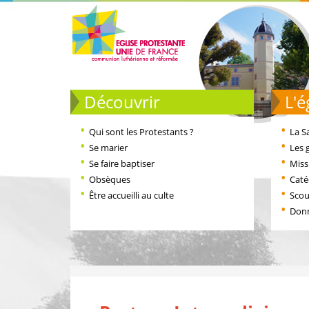
Découvrir
L
Qui sont les Protestants ?
La S
Se marier
Les 
Se faire baptiser
Miss
Obsèques
Cat
Être accueilli au culte
Scou
Don