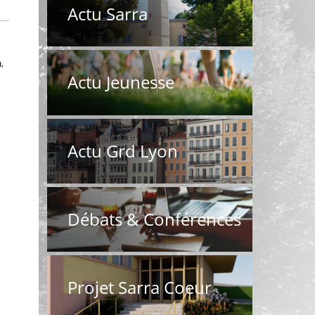
Actu Sarra
a
,
Actu Jeunesse
Actu Grd Lyon
Débats & Conférences
Projet Sarra Coeur